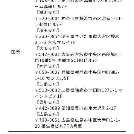
〒108-0074 東京都港区高輪4-23-6 ハイホ
ーム高輪ビル7F
【横浜支店】
〒220-0004 神奈川県横浜市西区北幸1-11-
1 水信ビル7F
【埼玉支店】
〒330-0854 埼玉県さいたま市大宮区桜木
町2-3 大宮マルイ7F
【大阪支店】
住所
〒542-0081 大阪府大阪市中央区南船場4丁
目10番5号 南船場SOHOビル7F
【神戸支店】
〒650-0027 兵庫県神戸市中央区中町通3-
1-16 サンビル5F
【三重支店】
〒513-0032 三重県鈴鹿市池田町1271-1 マ
インドピア1F
【豊川支店】
〒442-0889 愛知県豊川市南大通町2-17
【広島支店】
〒730-0051 広島県広島市中区大手町1-1-
20 相生橋ビル7F A号室