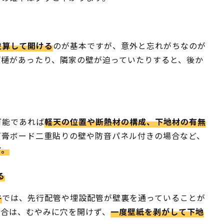
逆算して開ける
のが基本ですが、意外と忘れがちなのが
雨樋があったり、隣家の壁が迫っていたりすると、後か
可能であれば
軽天の位置や断熱材の構成、下地材の有無
石膏ボード二重貼りの壁や防音パネル付きの場合など、
す。
る
件
では、先行配管や埋設配管が壁裏を通っていることが
場合は、むやみに穴を開けず、
一度壁紙を剥がして下地