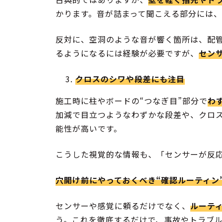
かります。音が詰まって聞こえる部分には
反対に、空洞のような音が響く箇所は、配
るようになるには経験が必要ですが、
セン
クロスのシワや段差にも注目
施工時に柱やボードの“つなぎ目”部分で
わ
加減で目立つようなわずかな段差や、クロ
能性が高いです。
こうした視覚的な情報も、「センサーが反
穴開け前にやっておくべき“確認ルーティン
センサーや感覚に頼るだけでなく、
ルーテ
う。これを徹底するだけで、事故やトラブ