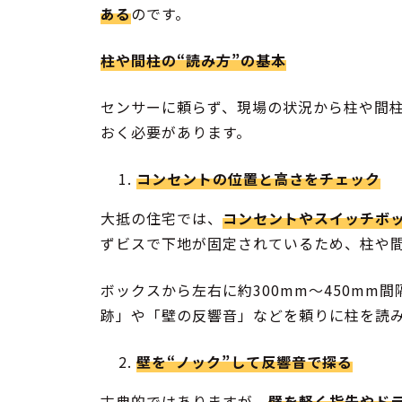
ある
のです。
柱や間柱の“読み方”の基本
センサーに頼らず、現場の状況から柱や間
おく必要があります。
コンセントの位置と高さをチェック
大抵の住宅では、
コンセントやスイッチボ
ずビスで下地が固定されているため、柱や
ボックスから左右に約300mm～450mm
跡」や「壁の反響音」などを頼りに柱を読
壁を“ノック”して反響音で探る
古典的ではありますが、
壁を軽く指先やド