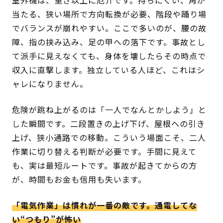
室外機は、重さ以上に厄介です。持ちにくい、角が
当たる、狭い場所で方向転換が必要、階段や踊り場
でバランスが崩れやすい。ここで多いのが、腰の故
障、指の挟み込み、足の甲への落下です。事故とし
て派手に見えなくても、身体を壊したらその時点で
収入に直撃します。独立している人ほど、これはシ
ャレになりません。
危険が跳ね上がるのは「一人でなんとかしよう」と
した瞬間です。二段置きの上げ下げ、屋根への引き
上げ、狭小通路での移動。こういう場面こそ、二人
作業に切り替える判断が必要です。手間に見えて
も、実は最短ルートです。事故が起きてからの方
が、時間もお金も信用も失います。
「電気作業」は慣れが一番の敵です。通電してな
い“つもり”が怖い